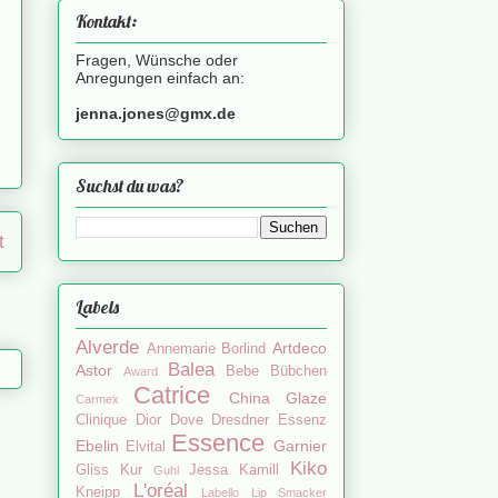
Kontakt:
Fragen, Wünsche oder
Anregungen einfach an:
jenna.jones@gmx.de
Suchst du was?
t
Labels
Alverde
Artdeco
Annemarie Borlind
Balea
Astor
Bebe
Bübchen
Award
Catrice
China Glaze
Carmex
Clinique
Dior
Dove
Dresdner Essenz
Essence
Ebelin
Garnier
Elvital
Kiko
Gliss Kur
Jessa
Kamill
Guhl
L'oréal
Kneipp
Labello
Lip Smacker