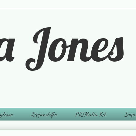
a Jones
glosse
Lippenstifte
PR/Media Kit
Impr